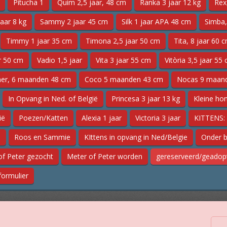
Pitucha 1
Quim 2,5 jaar, 48 cm
Ranka 3 jaar 12 kg
Rex
aar 8 kg
Sammy 2 jaar 45 cm
Silk 1 jaar APA 48 cm
Simba,
Timmy 1 jaar 35 cm
Timona 2,5 jaar 50 cm
Tita, 8 jaar 60 
r 50 cm
Vadio 1,5 jaar
Vita 3 jaar 55 cm
Vitòria 3,5 jaar 55
r, 6 maanden 48 cm
Coco 5 maanden 43 cm
Nocas 9 maan
In Opvang in Ned. of België
Princesa 3 jaar 13 kg
Kleine hon
ië
Poezen/Katten
Alexia 1 jaar
Victoria 3 jaar
KITTENS:
d
Roos en Sammie
KIttens in opvang in Ned/Belgie
Onder b
of Peter gezocht
Meter of Peter worden
gereserveerd/geadop
formulier