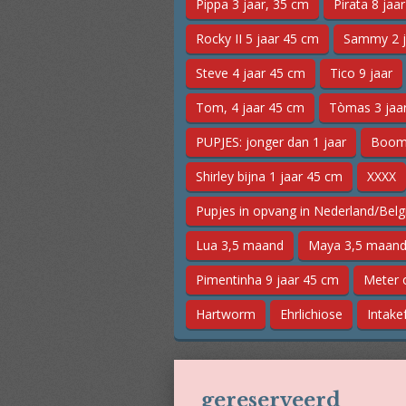
Pippa 3 jaar, 35 cm
Pirata 8 jaar
Rocky II 5 jaar 45 cm
Sammy 2 j
Steve 4 jaar 45 cm
Tico 9 jaar
Tom, 4 jaar 45 cm
Tòmas 3 jaa
PUPJES: jonger dan 1 jaar
Boome
Shirley bijna 1 jaar 45 cm
XXXX
Pupjes in opvang in Nederland/Belg
Lua 3,5 maand
Maya 3,5 maan
Pimentinha 9 jaar 45 cm
Meter 
Hartworm
Ehrlichiose
Intake
gereserveerd